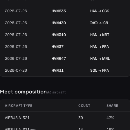
2026-07-26
HVN635
HAN → CGK
2026-07-26
HVN430
DAD → ICN
2026-07-26
HVN310
HAN → NRT
2026-07-26
HVN37
HAN → FRA
2026-07-26
HVN647
HAN → MNL
2026-07-26
HVN31
SGN → FRA
Fleet composition
93 aircraft
AIRCRAFT TYPE
COUNT
SHARE
AIRBUS A-321
39
42%
AIRBUS A-321neo
14
15%