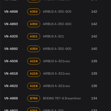
VN-A898
AIRBUS A-350-900
142
A359
VN-A893
AIRBUS A-350-900
142
A359
VN-A325
AIRBUS A-321
142
A321
VN-A892
AIRBUS A-350-900
140
A359
VN-A506
AIRBUS A-321neo
139
A21N
VN-A618
AIRBUS A-321neo
139
A21N
VN-A622
AIRBUS A-321neo
136
A21N
VN-A868
BOEING 787-9 Dreamliner
134
B789
VN-A602
AIRBUS A-321
132
A321