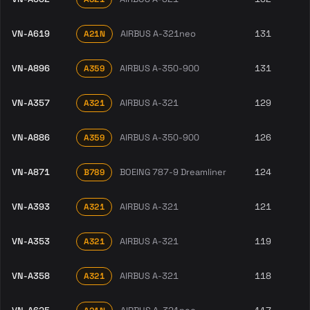
VN-A619
AIRBUS A-321neo
131
A21N
VN-A896
AIRBUS A-350-900
131
A359
VN-A357
AIRBUS A-321
129
A321
VN-A886
AIRBUS A-350-900
126
A359
VN-A871
BOEING 787-9 Dreamliner
124
B789
VN-A393
AIRBUS A-321
121
A321
VN-A353
AIRBUS A-321
119
A321
VN-A358
AIRBUS A-321
118
A321