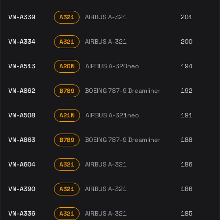
VN-A339
AIRBUS A-321
201
A321
VN-A334
AIRBUS A-321
200
A321
VN-A513
AIRBUS A-320neo
194
A20N
VN-A862
BOEING 787-9 Dreamliner
192
B789
VN-A508
AIRBUS A-321neo
191
A21N
VN-A863
BOEING 787-9 Dreamliner
188
B789
VN-A604
AIRBUS A-321
186
A321
VN-A390
AIRBUS A-321
186
A321
VN-A336
AIRBUS A-321
185
A321