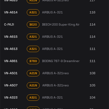
VN-A625
AIRBUS A-321neo
117
A21N
VN-A614
AIRBUS A-321
116
A321
C-FKJI
BEECH 200 Super King Air
114
BE20
VN-A615
AIRBUS A-321
114
A321
VN-A613
AIRBUS A-321
111
A321
VN-A861
BOEING 787-9 Dreamliner
111
B789
VN-A501
AIRBUS A-321neo
108
A21N
VN-A507
AIRBUS A-321neo
105
A21N
VN-A323
AIRBUS A-321
104
A321