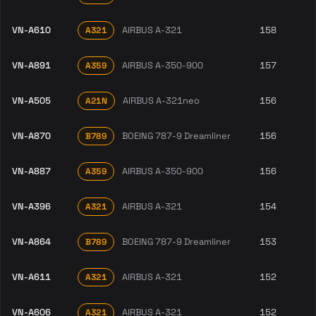
VN-A610
AIRBUS A-321
158
A321
VN-A891
AIRBUS A-350-900
157
A359
VN-A505
AIRBUS A-321neo
156
A21N
VN-A870
BOEING 787-9 Dreamliner
156
B789
VN-A887
AIRBUS A-350-900
156
A359
VN-A396
AIRBUS A-321
154
A321
VN-A864
BOEING 787-9 Dreamliner
153
B789
VN-A611
AIRBUS A-321
152
A321
VN-A606
AIRBUS A-321
152
A321