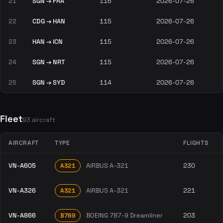
21
SGN → FRA
116
2026-07-26
22
CDG → HAN
115
2026-07-26
23
HAN → ICN
115
2026-07-26
24
SGN → NRT
115
2026-07-26
25
SGN → SYD
114
2026-07-26
Fleet
93 aircraft
AIRCRAFT
TYPE
FLIGHTS
VN-A605
AIRBUS A-321
230
A321
VN-A326
AIRBUS A-321
221
A321
VN-A866
BOEING 787-9 Dreamliner
203
B789