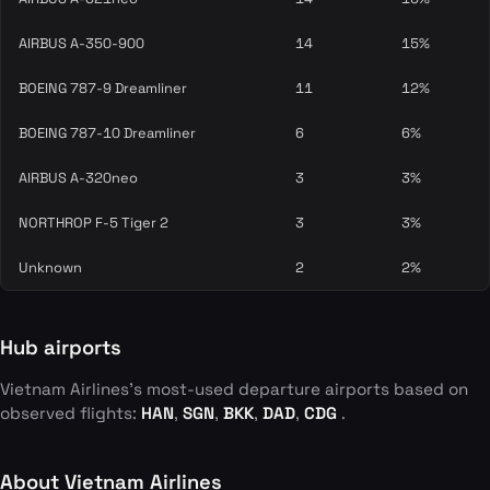
AIRBUS A-350-900
14
15%
BOEING 787-9 Dreamliner
11
12%
BOEING 787-10 Dreamliner
6
6%
AIRBUS A-320neo
3
3%
NORTHROP F-5 Tiger 2
3
3%
Unknown
2
2%
Hub airports
Vietnam Airlines's most-used departure airports based on
observed flights:
HAN
,
SGN
,
BKK
,
DAD
,
CDG
.
About Vietnam Airlines