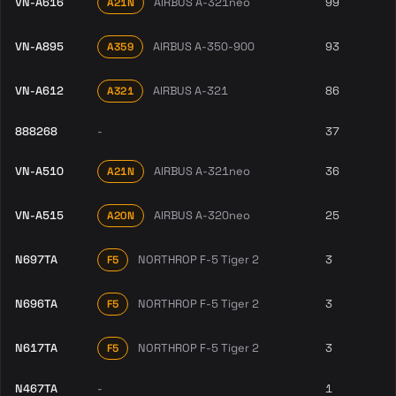
VN-A616
AIRBUS A-321neo
99
A21N
VN-A895
AIRBUS A-350-900
93
A359
VN-A612
AIRBUS A-321
86
A321
888268
-
37
VN-A510
AIRBUS A-321neo
36
A21N
VN-A515
AIRBUS A-320neo
25
A20N
N697TA
NORTHROP F-5 Tiger 2
3
F5
N696TA
NORTHROP F-5 Tiger 2
3
F5
N617TA
NORTHROP F-5 Tiger 2
3
F5
N467TA
-
1