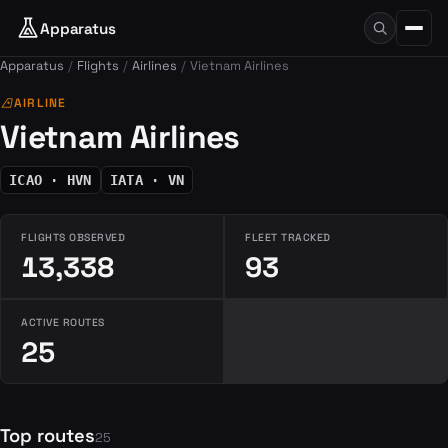
Apparatus
Apparatus
Flights
Airlines
Vietnam Airlines
airlines
AIRLINE
Vietnam Airlines
ICAO · HVN
IATA · VN
FLIGHTS OBSERVED
FLEET TRACKED
13,338
93
ACTIVE ROUTES
25
Top routes
25