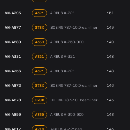
VN-A395
AIRBUS A-321
151
A321
VN-A877
BOEING 787-10 Dreamliner
149
B78X
VN-A889
AIRBUS A-350-900
149
A359
VN-A331
AIRBUS A-321
148
A321
VN-A356
AIRBUS A-321
148
A321
VN-A872
BOEING 787-10 Dreamliner
146
B78X
VN-A878
BOEING 787-10 Dreamliner
145
B78X
VN-A899
AIRBUS A-350-900
143
A359
VN-A617
AIRBUS A-321neo
143
A21N