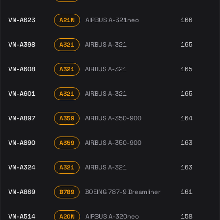
VN-A623
AIRBUS A-321neo
166
A21N
VN-A398
AIRBUS A-321
165
A321
VN-A608
AIRBUS A-321
165
A321
VN-A601
AIRBUS A-321
165
A321
VN-A897
AIRBUS A-350-900
164
A359
VN-A890
AIRBUS A-350-900
163
A359
VN-A324
AIRBUS A-321
163
A321
VN-A869
BOEING 787-9 Dreamliner
161
B789
VN-A514
AIRBUS A-320neo
158
A20N