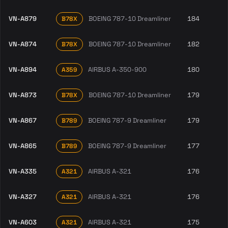
VN-A879
BOEING 787-10 Dreamliner
184
B78X
VN-A874
BOEING 787-10 Dreamliner
182
B78X
VN-A894
AIRBUS A-350-900
180
A359
VN-A873
BOEING 787-10 Dreamliner
179
B78X
VN-A867
BOEING 787-9 Dreamliner
179
B789
VN-A865
BOEING 787-9 Dreamliner
177
B789
VN-A335
AIRBUS A-321
176
A321
VN-A327
AIRBUS A-321
176
A321
VN-A603
AIRBUS A-321
175
A321